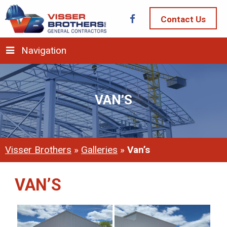
Contact Us
Navigation
VAN’S
Visser Brothers
»
Galleries
»
Van’s
VAN’S